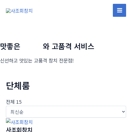
콘
텐
Mai
츠
로
Men
건
너
맛좋은
참치회
와 고품격 서비스
뛰
기
신선하고 맛있는 고품격 참치 전문점!
단체룸
전체 15
사조회참치